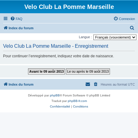
Velo Club La Pomme Marseille
FAQ
Connexion
R
Index du forum
e
Langue :
c
Velo Club La Pomme Marseille - Enregistrement
h
Pour continuer l’enregistrement, indiquez votre date de naissance.
e
r
c
h
Index du forum
Heures au format
UTC
e
r
Développé par
phpBB
® Forum Software © phpBB Limited
Traduit par
phpBB-fr.com
Confidentialité
|
Conditions