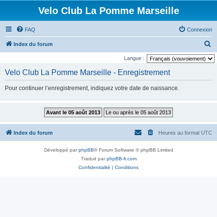
Velo Club La Pomme Marseille
FAQ
Connexion
R
Index du forum
e
Langue :
c
Velo Club La Pomme Marseille - Enregistrement
h
Pour continuer l’enregistrement, indiquez votre date de naissance.
e
r
c
h
Index du forum
Heures au format
UTC
e
r
Développé par
phpBB
® Forum Software © phpBB Limited
Traduit par
phpBB-fr.com
Confidentialité
|
Conditions