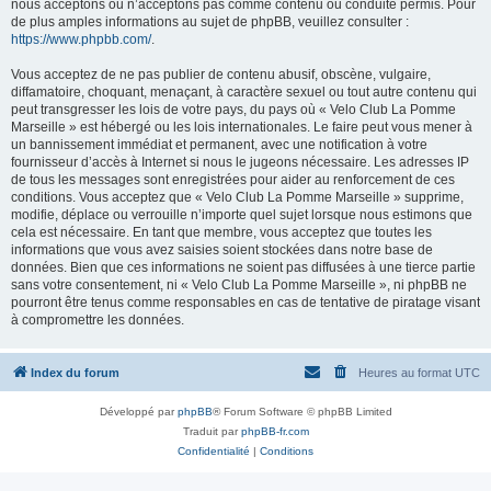
nous acceptons ou n’acceptons pas comme contenu ou conduite permis. Pour
de plus amples informations au sujet de phpBB, veuillez consulter :
https://www.phpbb.com/
.
Vous acceptez de ne pas publier de contenu abusif, obscène, vulgaire,
diffamatoire, choquant, menaçant, à caractère sexuel ou tout autre contenu qui
peut transgresser les lois de votre pays, du pays où « Velo Club La Pomme
Marseille » est hébergé ou les lois internationales. Le faire peut vous mener à
un bannissement immédiat et permanent, avec une notification à votre
fournisseur d’accès à Internet si nous le jugeons nécessaire. Les adresses IP
de tous les messages sont enregistrées pour aider au renforcement de ces
conditions. Vous acceptez que « Velo Club La Pomme Marseille » supprime,
modifie, déplace ou verrouille n’importe quel sujet lorsque nous estimons que
cela est nécessaire. En tant que membre, vous acceptez que toutes les
informations que vous avez saisies soient stockées dans notre base de
données. Bien que ces informations ne soient pas diffusées à une tierce partie
sans votre consentement, ni « Velo Club La Pomme Marseille », ni phpBB ne
pourront être tenus comme responsables en cas de tentative de piratage visant
à compromettre les données.
Index du forum
Heures au format
UTC
Développé par
phpBB
® Forum Software © phpBB Limited
Traduit par
phpBB-fr.com
Confidentialité
|
Conditions