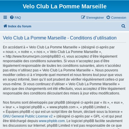
Velo Club La Pomme Marseille
FAQ
S’enregistrer
Connexion
R
Index du forum
e
Velo Club La Pomme Marseille - Conditions d’utilisation
c
h
En accédant à « Velo Club La Pomme Marseille » (désigné ci-après par
« nous », « notre », « nos », « Velo Club La Pomme Marseille »,
e
« http://www.forumvcpm.com/phpBB3 »), vous acceptez d’être légalement
r
responsable des conditions suivantes. Si vous n’acceptez pas d’être
légalement responsable de toutes les conditions suivantes, alors n’accédez
c
pas et/ou n’utilisez pas « Velo Club La Pomme Marseille ». Nous pouvons
h
modifier celles-ci à n’importe quel moment et nous ferons tout pour que vous
en soyez informé, bien qu’il soit prudent de vérifier régulièrement celles-ci par
e
vous-même. Si vous continuez d’utiliser « Velo Club La Pomme Marseille »
r
alors que des changements ont été effectués, vous acceptez d’être légalement
responsable des conditions découlant des mises à jour et/ou modifications.
Nos forums sont développés par phpBB (désigné ci-après par « ils », « eux »,
« leur », « logiciel phpBB », « www.phpbb.com », « phpBB Limited »,
« Équipes phpBB ») qui est un script libre de forum, déclaré sous la licence «
GNU General Public License v2
» (désigné ci-après par « GPL ») et qui peut
être téléchargé depuis
www.phpbb.com
. Le logiciel phpBB facilite seulement
les discussions sur Internet. phpBB Limited n’est pas responsable de ce que