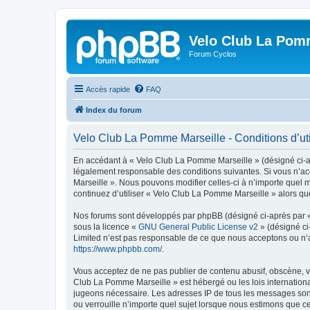
Velo Club La Pom
Forum Cyclos
Accès rapide
FAQ
Index du forum
Velo Club La Pomme Marseille - Conditions d’uti
En accédant à « Velo Club La Pomme Marseille » (désigné ci-a
légalement responsable des conditions suivantes. Si vous n’ac
Marseille ». Nous pouvons modifier celles-ci à n’importe quel m
continuez d’utiliser « Velo Club La Pomme Marseille » alors q
Nos forums sont développés par phpBB (désigné ci-après par « i
sous la licence «
GNU General Public License v2
» (désigné ci
Limited n’est pas responsable de ce que nous acceptons ou n’
https://www.phpbb.com/
.
Vous acceptez de ne pas publier de contenu abusif, obscène, vul
Club La Pomme Marseille » est hébergé ou les lois internationa
jugeons nécessaire. Les adresses IP de tous les messages son
ou verrouille n’importe quel sujet lorsque nous estimons que c