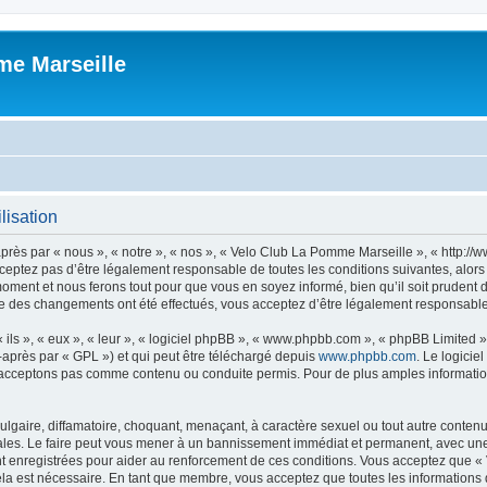
me Marseille
lisation
près par « nous », « notre », « nos », « Velo Club La Pomme Marseille », « http:
ceptez pas d’être légalement responsable de toutes les conditions suivantes, alor
oment et nous ferons tout pour que vous en soyez informé, bien qu’il soit prudent 
ue des changements ont été effectués, vous acceptez d’être légalement responsable 
ls », « eux », « leur », « logiciel phpBB », « www.phpbb.com », « phpBB Limited »,
-après par « GPL ») et qui peut être téléchargé depuis
www.phpbb.com
. Le logicie
acceptons pas comme contenu ou conduite permis. Pour de plus amples informations
gaire, diffamatoire, choquant, menaçant, à caractère sexuel ou tout autre contenu 
les. Le faire peut vous mener à un bannissement immédiat et permanent, avec une no
t enregistrées pour aider au renforcement de ces conditions. Vous acceptez que «
ela est nécessaire. En tant que membre, vous acceptez que toutes les informations