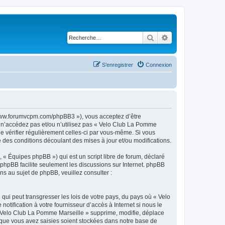
Rechercher
Recherche avancé
S’enregistrer
Connexion
//www.forumvcpm.com/phpBB3 »), vous acceptez d’être
s n’accédez pas et/ou n’utilisez pas « Velo Club La Pomme
de vérifier régulièrement celles-ci par vous-même. Si vous
des conditions découlant des mises à jour et/ou modifications.
 « Équipes phpBB ») qui est un script libre de forum, déclaré
l phpBB facilite seulement les discussions sur Internet. phpBB
 au sujet de phpBB, veuillez consulter :
qui peut transgresser les lois de votre pays, du pays où « Velo
tification à votre fournisseur d’accès à Internet si nous le
 Velo Club La Pomme Marseille » supprime, modifie, déplace
 que vous avez saisies soient stockées dans notre base de