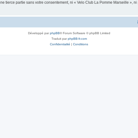
une tierce partie sans votre consentement, ni « Velo Club La Pomme Marseille », 
Développé par
phpBB
® Forum Software © phpBB Limited
Traduit par
phpBB-fr.com
Confidentialité
|
Conditions