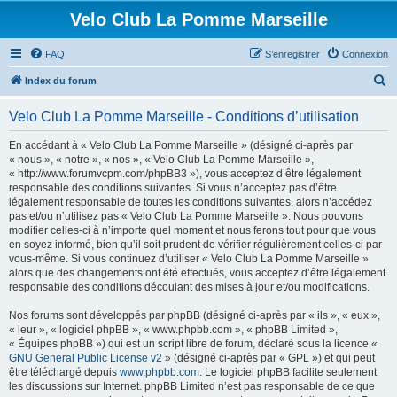
Velo Club La Pomme Marseille
FAQ
S’enregistrer
Connexion
R
Index du forum
e
Velo Club La Pomme Marseille - Conditions d’utilisation
c
h
En accédant à « Velo Club La Pomme Marseille » (désigné ci-après par
« nous », « notre », « nos », « Velo Club La Pomme Marseille »,
e
« http://www.forumvcpm.com/phpBB3 »), vous acceptez d’être légalement
r
responsable des conditions suivantes. Si vous n’acceptez pas d’être
légalement responsable de toutes les conditions suivantes, alors n’accédez
c
pas et/ou n’utilisez pas « Velo Club La Pomme Marseille ». Nous pouvons
h
modifier celles-ci à n’importe quel moment et nous ferons tout pour que vous
en soyez informé, bien qu’il soit prudent de vérifier régulièrement celles-ci par
e
vous-même. Si vous continuez d’utiliser « Velo Club La Pomme Marseille »
r
alors que des changements ont été effectués, vous acceptez d’être légalement
responsable des conditions découlant des mises à jour et/ou modifications.
Nos forums sont développés par phpBB (désigné ci-après par « ils », « eux »,
« leur », « logiciel phpBB », « www.phpbb.com », « phpBB Limited »,
« Équipes phpBB ») qui est un script libre de forum, déclaré sous la licence «
GNU General Public License v2
» (désigné ci-après par « GPL ») et qui peut
être téléchargé depuis
www.phpbb.com
. Le logiciel phpBB facilite seulement
les discussions sur Internet. phpBB Limited n’est pas responsable de ce que