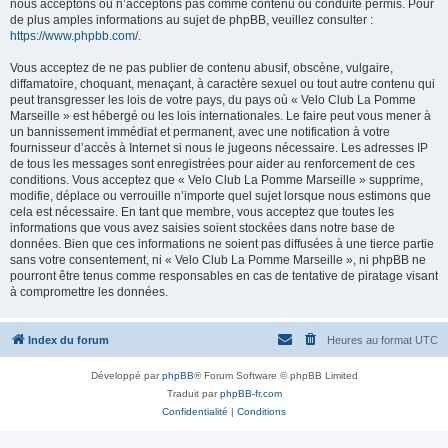
nous acceptons ou n’acceptons pas comme contenu ou conduite permis. Pour
de plus amples informations au sujet de phpBB, veuillez consulter :
https://www.phpbb.com/
.
Vous acceptez de ne pas publier de contenu abusif, obscène, vulgaire,
diffamatoire, choquant, menaçant, à caractère sexuel ou tout autre contenu qui
peut transgresser les lois de votre pays, du pays où « Velo Club La Pomme
Marseille » est hébergé ou les lois internationales. Le faire peut vous mener à
un bannissement immédiat et permanent, avec une notification à votre
fournisseur d’accès à Internet si nous le jugeons nécessaire. Les adresses IP
de tous les messages sont enregistrées pour aider au renforcement de ces
conditions. Vous acceptez que « Velo Club La Pomme Marseille » supprime,
modifie, déplace ou verrouille n’importe quel sujet lorsque nous estimons que
cela est nécessaire. En tant que membre, vous acceptez que toutes les
informations que vous avez saisies soient stockées dans notre base de
données. Bien que ces informations ne soient pas diffusées à une tierce partie
sans votre consentement, ni « Velo Club La Pomme Marseille », ni phpBB ne
pourront être tenus comme responsables en cas de tentative de piratage visant
à compromettre les données.
Index du forum
Heures au format
UTC
Développé par
phpBB
® Forum Software © phpBB Limited
Traduit par
phpBB-fr.com
Confidentialité
|
Conditions