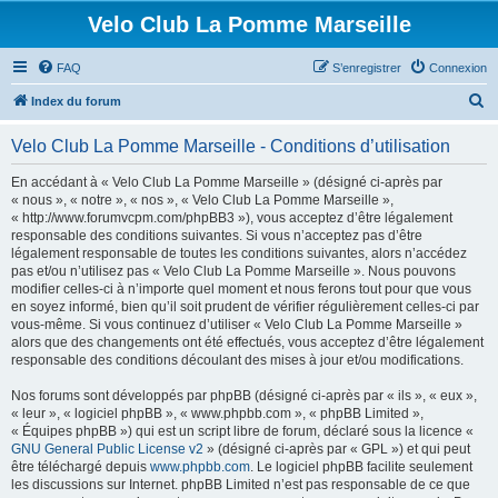
Velo Club La Pomme Marseille
FAQ
S’enregistrer
Connexion
R
Index du forum
e
Velo Club La Pomme Marseille - Conditions d’utilisation
c
h
En accédant à « Velo Club La Pomme Marseille » (désigné ci-après par
« nous », « notre », « nos », « Velo Club La Pomme Marseille »,
e
« http://www.forumvcpm.com/phpBB3 »), vous acceptez d’être légalement
r
responsable des conditions suivantes. Si vous n’acceptez pas d’être
légalement responsable de toutes les conditions suivantes, alors n’accédez
c
pas et/ou n’utilisez pas « Velo Club La Pomme Marseille ». Nous pouvons
h
modifier celles-ci à n’importe quel moment et nous ferons tout pour que vous
en soyez informé, bien qu’il soit prudent de vérifier régulièrement celles-ci par
e
vous-même. Si vous continuez d’utiliser « Velo Club La Pomme Marseille »
r
alors que des changements ont été effectués, vous acceptez d’être légalement
responsable des conditions découlant des mises à jour et/ou modifications.
Nos forums sont développés par phpBB (désigné ci-après par « ils », « eux »,
« leur », « logiciel phpBB », « www.phpbb.com », « phpBB Limited »,
« Équipes phpBB ») qui est un script libre de forum, déclaré sous la licence «
GNU General Public License v2
» (désigné ci-après par « GPL ») et qui peut
être téléchargé depuis
www.phpbb.com
. Le logiciel phpBB facilite seulement
les discussions sur Internet. phpBB Limited n’est pas responsable de ce que