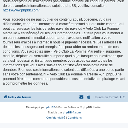
nous acceptons ou n’acceptons pas comme contenu ou conduite permis. Pour
de plus amples informations au sujet de phpBB, veuillez consulter :
https://www.phpbb.com/
.
Vous acceptez de ne pas publier de contenu abusif, obscène, vulgaire,
diffamatoire, choquant, menaçant, à caractère sexuel ou tout autre contenu qui
peut transgresser les lois de votre pays, du pays où « Velo Club La Pomme
Marseille » est hébergé ou les lois internationales. Le faire peut vous mener à
un bannissement immédiat et permanent, avec une notification à votre
fournisseur d’accès à Internet si nous le jugeons nécessaire. Les adresses IP
de tous les messages sont enregistrées pour aider au renforcement de ces
conditions. Vous acceptez que « Velo Club La Pomme Marseille » supprime,
modifie, déplace ou verrouille n’importe quel sujet lorsque nous estimons que
cela est nécessaire. En tant que membre, vous acceptez que toutes les
informations que vous avez saisies soient stockées dans notre base de
données. Bien que ces informations ne soient pas diffusées à une tierce partie
sans votre consentement, ni « Velo Club La Pomme Marseille », ni phpBB ne
pourront être tenus comme responsables en cas de tentative de piratage visant
à compromettre les données.
Index du forum
Heures au format
UTC
Développé par
phpBB
® Forum Software © phpBB Limited
Traduit par
phpBB-fr.com
Confidentialité
|
Conditions