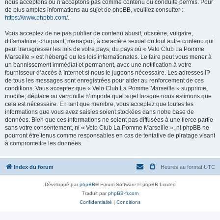
nous acceptons ou n’acceptons pas comme contenu ou conduite permis. Pour
de plus amples informations au sujet de phpBB, veuillez consulter :
https://www.phpbb.com/
.
Vous acceptez de ne pas publier de contenu abusif, obscène, vulgaire,
diffamatoire, choquant, menaçant, à caractère sexuel ou tout autre contenu qui
peut transgresser les lois de votre pays, du pays où « Velo Club La Pomme
Marseille » est hébergé ou les lois internationales. Le faire peut vous mener à
un bannissement immédiat et permanent, avec une notification à votre
fournisseur d’accès à Internet si nous le jugeons nécessaire. Les adresses IP
de tous les messages sont enregistrées pour aider au renforcement de ces
conditions. Vous acceptez que « Velo Club La Pomme Marseille » supprime,
modifie, déplace ou verrouille n’importe quel sujet lorsque nous estimons que
cela est nécessaire. En tant que membre, vous acceptez que toutes les
informations que vous avez saisies soient stockées dans notre base de
données. Bien que ces informations ne soient pas diffusées à une tierce partie
sans votre consentement, ni « Velo Club La Pomme Marseille », ni phpBB ne
pourront être tenus comme responsables en cas de tentative de piratage visant
à compromettre les données.
Index du forum
Heures au format
UTC
Développé par
phpBB
® Forum Software © phpBB Limited
Traduit par
phpBB-fr.com
Confidentialité
|
Conditions