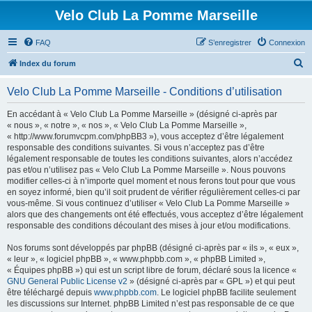
Velo Club La Pomme Marseille
FAQ
S’enregistrer
Connexion
R
Index du forum
e
Velo Club La Pomme Marseille - Conditions d’utilisation
c
h
En accédant à « Velo Club La Pomme Marseille » (désigné ci-après par
« nous », « notre », « nos », « Velo Club La Pomme Marseille »,
e
« http://www.forumvcpm.com/phpBB3 »), vous acceptez d’être légalement
r
responsable des conditions suivantes. Si vous n’acceptez pas d’être
légalement responsable de toutes les conditions suivantes, alors n’accédez
c
pas et/ou n’utilisez pas « Velo Club La Pomme Marseille ». Nous pouvons
h
modifier celles-ci à n’importe quel moment et nous ferons tout pour que vous
en soyez informé, bien qu’il soit prudent de vérifier régulièrement celles-ci par
e
vous-même. Si vous continuez d’utiliser « Velo Club La Pomme Marseille »
r
alors que des changements ont été effectués, vous acceptez d’être légalement
responsable des conditions découlant des mises à jour et/ou modifications.
Nos forums sont développés par phpBB (désigné ci-après par « ils », « eux »,
« leur », « logiciel phpBB », « www.phpbb.com », « phpBB Limited »,
« Équipes phpBB ») qui est un script libre de forum, déclaré sous la licence «
GNU General Public License v2
» (désigné ci-après par « GPL ») et qui peut
être téléchargé depuis
www.phpbb.com
. Le logiciel phpBB facilite seulement
les discussions sur Internet. phpBB Limited n’est pas responsable de ce que