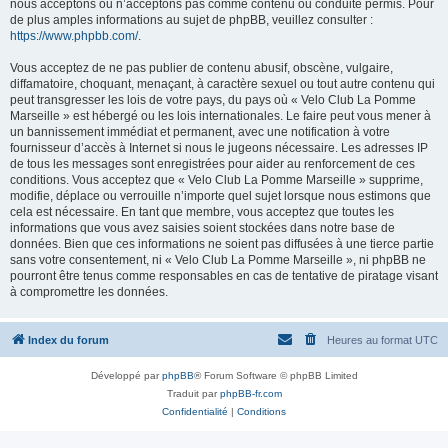
nous acceptons ou n’acceptons pas comme contenu ou conduite permis. Pour
de plus amples informations au sujet de phpBB, veuillez consulter :
https://www.phpbb.com/
.
Vous acceptez de ne pas publier de contenu abusif, obscène, vulgaire,
diffamatoire, choquant, menaçant, à caractère sexuel ou tout autre contenu qui
peut transgresser les lois de votre pays, du pays où « Velo Club La Pomme
Marseille » est hébergé ou les lois internationales. Le faire peut vous mener à
un bannissement immédiat et permanent, avec une notification à votre
fournisseur d’accès à Internet si nous le jugeons nécessaire. Les adresses IP
de tous les messages sont enregistrées pour aider au renforcement de ces
conditions. Vous acceptez que « Velo Club La Pomme Marseille » supprime,
modifie, déplace ou verrouille n’importe quel sujet lorsque nous estimons que
cela est nécessaire. En tant que membre, vous acceptez que toutes les
informations que vous avez saisies soient stockées dans notre base de
données. Bien que ces informations ne soient pas diffusées à une tierce partie
sans votre consentement, ni « Velo Club La Pomme Marseille », ni phpBB ne
pourront être tenus comme responsables en cas de tentative de piratage visant
à compromettre les données.
Index du forum
Heures au format
UTC
Développé par
phpBB
® Forum Software © phpBB Limited
Traduit par
phpBB-fr.com
Confidentialité
|
Conditions