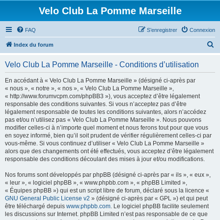
Velo Club La Pomme Marseille
FAQ
S’enregistrer
Connexion
R
Index du forum
e
Velo Club La Pomme Marseille - Conditions d’utilisation
c
h
En accédant à « Velo Club La Pomme Marseille » (désigné ci-après par
« nous », « notre », « nos », « Velo Club La Pomme Marseille »,
e
« http://www.forumvcpm.com/phpBB3 »), vous acceptez d’être légalement
r
responsable des conditions suivantes. Si vous n’acceptez pas d’être
légalement responsable de toutes les conditions suivantes, alors n’accédez
c
pas et/ou n’utilisez pas « Velo Club La Pomme Marseille ». Nous pouvons
h
modifier celles-ci à n’importe quel moment et nous ferons tout pour que vous
en soyez informé, bien qu’il soit prudent de vérifier régulièrement celles-ci par
e
vous-même. Si vous continuez d’utiliser « Velo Club La Pomme Marseille »
r
alors que des changements ont été effectués, vous acceptez d’être légalement
responsable des conditions découlant des mises à jour et/ou modifications.
Nos forums sont développés par phpBB (désigné ci-après par « ils », « eux »,
« leur », « logiciel phpBB », « www.phpbb.com », « phpBB Limited »,
« Équipes phpBB ») qui est un script libre de forum, déclaré sous la licence «
GNU General Public License v2
» (désigné ci-après par « GPL ») et qui peut
être téléchargé depuis
www.phpbb.com
. Le logiciel phpBB facilite seulement
les discussions sur Internet. phpBB Limited n’est pas responsable de ce que