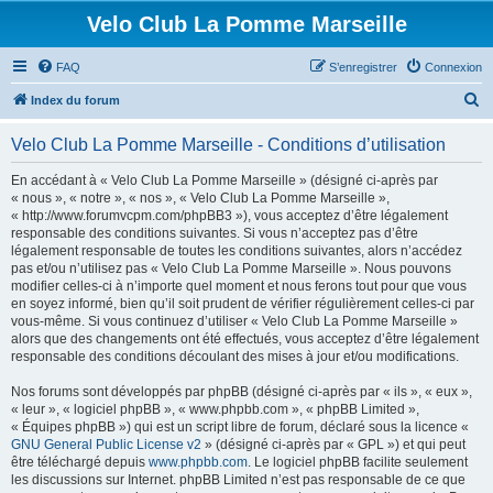
Velo Club La Pomme Marseille
FAQ
S’enregistrer
Connexion
R
Index du forum
e
Velo Club La Pomme Marseille - Conditions d’utilisation
c
h
En accédant à « Velo Club La Pomme Marseille » (désigné ci-après par
« nous », « notre », « nos », « Velo Club La Pomme Marseille »,
e
« http://www.forumvcpm.com/phpBB3 »), vous acceptez d’être légalement
r
responsable des conditions suivantes. Si vous n’acceptez pas d’être
légalement responsable de toutes les conditions suivantes, alors n’accédez
c
pas et/ou n’utilisez pas « Velo Club La Pomme Marseille ». Nous pouvons
h
modifier celles-ci à n’importe quel moment et nous ferons tout pour que vous
en soyez informé, bien qu’il soit prudent de vérifier régulièrement celles-ci par
e
vous-même. Si vous continuez d’utiliser « Velo Club La Pomme Marseille »
r
alors que des changements ont été effectués, vous acceptez d’être légalement
responsable des conditions découlant des mises à jour et/ou modifications.
Nos forums sont développés par phpBB (désigné ci-après par « ils », « eux »,
« leur », « logiciel phpBB », « www.phpbb.com », « phpBB Limited »,
« Équipes phpBB ») qui est un script libre de forum, déclaré sous la licence «
GNU General Public License v2
» (désigné ci-après par « GPL ») et qui peut
être téléchargé depuis
www.phpbb.com
. Le logiciel phpBB facilite seulement
les discussions sur Internet. phpBB Limited n’est pas responsable de ce que