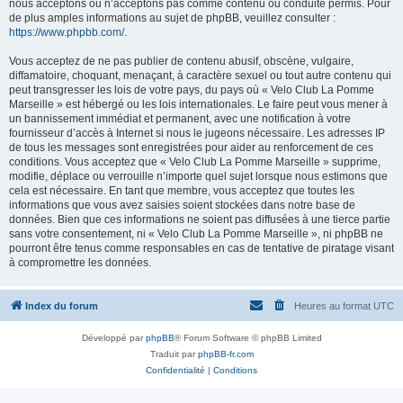
nous acceptons ou n’acceptons pas comme contenu ou conduite permis. Pour
de plus amples informations au sujet de phpBB, veuillez consulter :
https://www.phpbb.com/
.
Vous acceptez de ne pas publier de contenu abusif, obscène, vulgaire,
diffamatoire, choquant, menaçant, à caractère sexuel ou tout autre contenu qui
peut transgresser les lois de votre pays, du pays où « Velo Club La Pomme
Marseille » est hébergé ou les lois internationales. Le faire peut vous mener à
un bannissement immédiat et permanent, avec une notification à votre
fournisseur d’accès à Internet si nous le jugeons nécessaire. Les adresses IP
de tous les messages sont enregistrées pour aider au renforcement de ces
conditions. Vous acceptez que « Velo Club La Pomme Marseille » supprime,
modifie, déplace ou verrouille n’importe quel sujet lorsque nous estimons que
cela est nécessaire. En tant que membre, vous acceptez que toutes les
informations que vous avez saisies soient stockées dans notre base de
données. Bien que ces informations ne soient pas diffusées à une tierce partie
sans votre consentement, ni « Velo Club La Pomme Marseille », ni phpBB ne
pourront être tenus comme responsables en cas de tentative de piratage visant
à compromettre les données.
Index du forum
Heures au format
UTC
Développé par
phpBB
® Forum Software © phpBB Limited
Traduit par
phpBB-fr.com
Confidentialité
|
Conditions