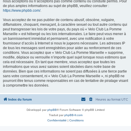
nous acceptons ou n’acceptons pas comme contenu ou conduite permis. Pour
de plus amples informations au sujet de phpBB, veuillez consulter :
https://www.phpbb.com/
.
Vous acceptez de ne pas publier de contenu abusif, obscène, vulgaire,
diffamatoire, choquant, menaçant, à caractère sexuel ou tout autre contenu qui
peut transgresser les lois de votre pays, du pays où « Velo Club La Pomme
Marseille » est hébergé ou les lois internationales. Le faire peut vous mener à
un bannissement immédiat et permanent, avec une notification à votre
fournisseur d’accès à Internet si nous le jugeons nécessaire. Les adresses IP
de tous les messages sont enregistrées pour aider au renforcement de ces
conditions. Vous acceptez que « Velo Club La Pomme Marseille » supprime,
modifie, déplace ou verrouille n’importe quel sujet lorsque nous estimons que
cela est nécessaire. En tant que membre, vous acceptez que toutes les
informations que vous avez saisies soient stockées dans notre base de
données. Bien que ces informations ne soient pas diffusées à une tierce partie
sans votre consentement, ni « Velo Club La Pomme Marseille », ni phpBB ne
pourront être tenus comme responsables en cas de tentative de piratage visant
à compromettre les données.
Index du forum
Heures au format
UTC
Développé par
phpBB
® Forum Software © phpBB Limited
Traduit par
phpBB-fr.com
Confidentialité
|
Conditions