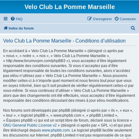
Velo Club La Pomme Marseille
FAQ
S’enregistrer
Connexion
R
Index du forum
e
Velo Club La Pomme Marseille - Conditions d’utilisation
c
h
En accédant à « Velo Club La Pomme Marseille » (désigné ci-après par
« nous », « notre », « nos », « Velo Club La Pomme Marseille »,
e
« http://www.forumvcpm.com/phpBB3 »), vous acceptez d’être légalement
r
responsable des conditions suivantes. Si vous n’acceptez pas d’être
légalement responsable de toutes les conditions suivantes, alors n’accédez
c
pas et/ou n’utilisez pas « Velo Club La Pomme Marseille ». Nous pouvons
h
modifier celles-ci à n’importe quel moment et nous ferons tout pour que vous
en soyez informé, bien qu’il soit prudent de vérifier régulièrement celles-ci par
e
vous-même. Si vous continuez d’utiliser « Velo Club La Pomme Marseille »
r
alors que des changements ont été effectués, vous acceptez d’être légalement
responsable des conditions découlant des mises à jour et/ou modifications.
Nos forums sont développés par phpBB (désigné ci-après par « ils », « eux »,
« leur », « logiciel phpBB », « www.phpbb.com », « phpBB Limited »,
« Équipes phpBB ») qui est un script libre de forum, déclaré sous la licence «
GNU General Public License v2
» (désigné ci-après par « GPL ») et qui peut
être téléchargé depuis
www.phpbb.com
. Le logiciel phpBB facilite seulement
les discussions sur Internet. phpBB Limited n’est pas responsable de ce que