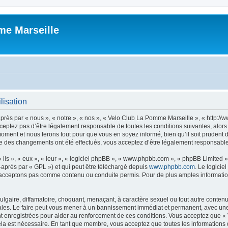
me Marseille
lisation
près par « nous », « notre », « nos », « Velo Club La Pomme Marseille », « http:
ceptez pas d’être légalement responsable de toutes les conditions suivantes, alor
oment et nous ferons tout pour que vous en soyez informé, bien qu’il soit prudent 
ue des changements ont été effectués, vous acceptez d’être légalement responsable 
ls », « eux », « leur », « logiciel phpBB », « www.phpbb.com », « phpBB Limited »,
-après par « GPL ») et qui peut être téléchargé depuis
www.phpbb.com
. Le logicie
acceptons pas comme contenu ou conduite permis. Pour de plus amples informations
gaire, diffamatoire, choquant, menaçant, à caractère sexuel ou tout autre contenu 
les. Le faire peut vous mener à un bannissement immédiat et permanent, avec une no
t enregistrées pour aider au renforcement de ces conditions. Vous acceptez que «
ela est nécessaire. En tant que membre, vous acceptez que toutes les informations