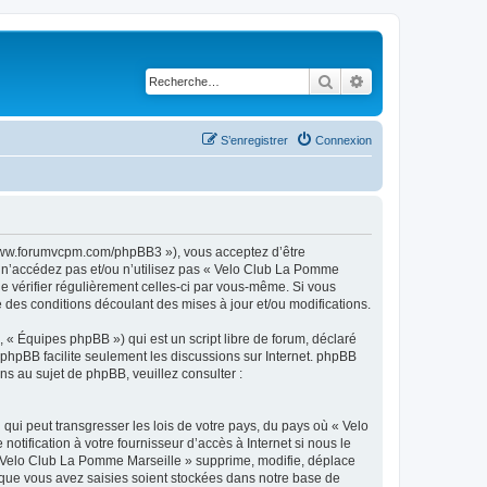
Rechercher
Recherche avancé
S’enregistrer
Connexion
//www.forumvcpm.com/phpBB3 »), vous acceptez d’être
s n’accédez pas et/ou n’utilisez pas « Velo Club La Pomme
de vérifier régulièrement celles-ci par vous-même. Si vous
des conditions découlant des mises à jour et/ou modifications.
 « Équipes phpBB ») qui est un script libre de forum, déclaré
l phpBB facilite seulement les discussions sur Internet. phpBB
 au sujet de phpBB, veuillez consulter :
qui peut transgresser les lois de votre pays, du pays où « Velo
tification à votre fournisseur d’accès à Internet si nous le
 Velo Club La Pomme Marseille » supprime, modifie, déplace
 que vous avez saisies soient stockées dans notre base de