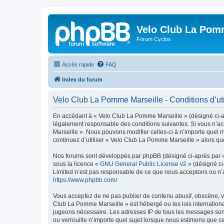
Velo Club La Pom
Forum Cyclos
Accès rapide
FAQ
Index du forum
Velo Club La Pomme Marseille - Conditions d’uti
En accédant à « Velo Club La Pomme Marseille » (désigné ci-a
légalement responsable des conditions suivantes. Si vous n’ac
Marseille ». Nous pouvons modifier celles-ci à n’importe quel m
continuez d’utiliser « Velo Club La Pomme Marseille » alors q
Nos forums sont développés par phpBB (désigné ci-après par « i
sous la licence «
GNU General Public License v2
» (désigné ci
Limited n’est pas responsable de ce que nous acceptons ou n’
https://www.phpbb.com/
.
Vous acceptez de ne pas publier de contenu abusif, obscène, vul
Club La Pomme Marseille » est hébergé ou les lois internationa
jugeons nécessaire. Les adresses IP de tous les messages son
ou verrouille n’importe quel sujet lorsque nous estimons que c