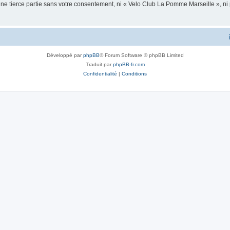
une tierce partie sans votre consentement, ni « Velo Club La Pomme Marseille », 
Développé par
phpBB
® Forum Software © phpBB Limited
Traduit par
phpBB-fr.com
Confidentialité
|
Conditions