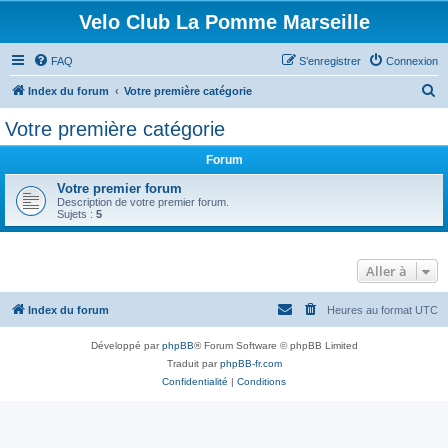
Velo Club La Pomme Marseille
FAQ
S’enregistrer
Connexion
R
Index du forum
Votre première catégorie
e
Votre première catégorie
c
Forum
h
e
Votre premier forum
Description de votre premier forum.
r
Sujets :
5
c
h
Aller à
e
r
Index du forum
Heures au format
UTC
Développé par
phpBB
® Forum Software © phpBB Limited
Traduit par
phpBB-fr.com
Confidentialité
|
Conditions