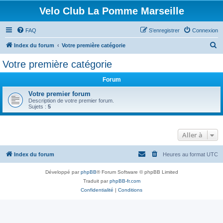
Velo Club La Pomme Marseille
FAQ
S’enregistrer
Connexion
R
Index du forum
Votre première catégorie
e
Votre première catégorie
c
Forum
h
e
Votre premier forum
Description de votre premier forum.
r
Sujets :
5
c
h
Aller à
e
r
Index du forum
Heures au format
UTC
Développé par
phpBB
® Forum Software © phpBB Limited
Traduit par
phpBB-fr.com
Confidentialité
|
Conditions