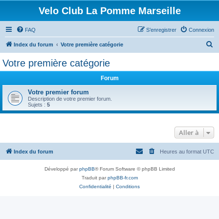
Velo Club La Pomme Marseille
FAQ
S’enregistrer
Connexion
R
Index du forum
Votre première catégorie
e
Votre première catégorie
c
Forum
h
e
Votre premier forum
Description de votre premier forum.
r
Sujets :
5
c
h
Aller à
e
r
Index du forum
Heures au format
UTC
Développé par
phpBB
® Forum Software © phpBB Limited
Traduit par
phpBB-fr.com
Confidentialité
|
Conditions