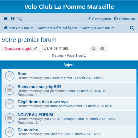
Velo Club La Pomme Marseille
FAQ
S’enregistrer
Connexion
R
Index du forum
Votre première catégorie
Votre premier forum
e
Votre premier forum
c
Rechercher
Recherche avanc
Nouveau sujet
h
5 sujets • Page
1
sur
1
e
Sujets
r
c
Roue
Dernier message par
Sauveur
«
mar. 30 août 2022 08:28
h
Bienvenue sur phpBB3
e
Dernier message par
pischedda
«
mer. 11 mars 2020 07:40
r
Réponses :
4
Gégé donne des news svp
Dernier message par
marc petrovich
«
mer. 11 mars 2020 05:49
NOUVEAU FORUM
Dernier message par
ROCHE Joseph
«
mar. 10 mars 2020 13:52
Réponses :
2
Ça marche ..
Dernier message par
Vasseur
«
lun. 9 mars 2020 16:11