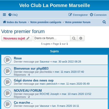
Velo Club La Pomme Marseille
FAQ
S’enregistrer
Connexion
R
Index du forum
Votre première catégorie
Votre premier forum
e
Votre premier forum
c
Rechercher
Recherche avanc
Nouveau sujet
h
5 sujets • Page
1
sur
1
e
Sujets
r
c
Roue
Dernier message par
Sauveur
«
mar. 30 août 2022 08:28
h
Bienvenue sur phpBB3
e
Dernier message par
pischedda
«
mer. 11 mars 2020 07:40
r
Réponses :
4
Gégé donne des news svp
Dernier message par
marc petrovich
«
mer. 11 mars 2020 05:49
NOUVEAU FORUM
Dernier message par
ROCHE Joseph
«
mar. 10 mars 2020 13:52
Réponses :
2
Ça marche ..
Dernier message par
Vasseur
«
lun. 9 mars 2020 16:11