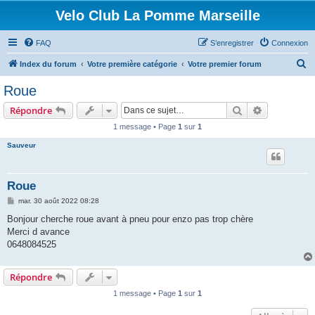
Velo Club La Pomme Marseille
FAQ
S’enregistrer
Connexion
R
Index du forum
Votre première catégorie
Votre premier forum
e
Roue
c
Rechercher
Recherche 
Répondre
h
1 message • Page
1
sur
1
e
Sauveur
r
c
h
Roue
e
M
mar. 30 août 2022 08:28
e
r
s
Bonjour cherche roue avant à pneu pour enzo pas trop chère
s
Merci d avance
a
g
0648084525
e
Répondre
1 message • Page
1
sur
1