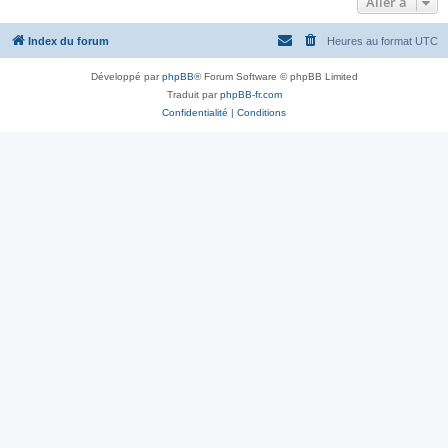
Aller à
Index du forum
Heures au format
UTC
Développé par
phpBB
® Forum Software © phpBB Limited
Traduit par
phpBB-fr.com
Confidentialité
|
Conditions