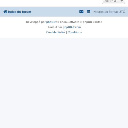
Aller à
Index du forum
Heures au format
UTC
Développé par
phpBB
® Forum Software © phpBB Limited
Traduit par
phpBB-fr.com
Confidentialité
|
Conditions