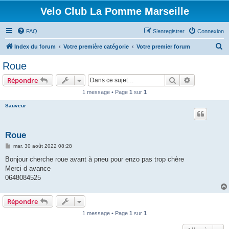
Velo Club La Pomme Marseille
FAQ
S’enregistrer
Connexion
R
Index du forum
Votre première catégorie
Votre premier forum
e
Roue
c
Rechercher
Recherche 
Répondre
h
1 message • Page
1
sur
1
e
Sauveur
r
c
h
Roue
e
M
mar. 30 août 2022 08:28
e
r
s
Bonjour cherche roue avant à pneu pour enzo pas trop chère
s
Merci d avance
a
g
0648084525
e
Répondre
1 message • Page
1
sur
1