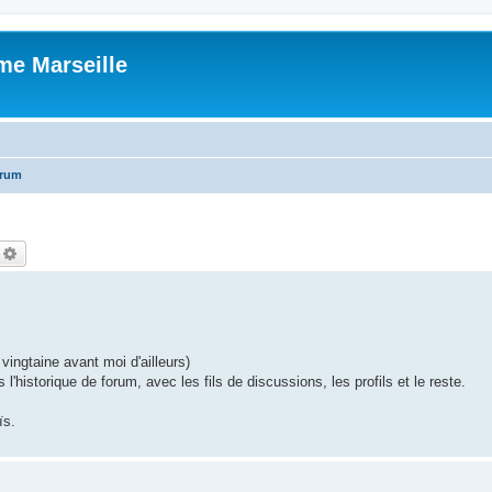
me Marseille
orum
echercher
Recherche avancée
ingtaine avant moi d'ailleurs)
es l'historique de forum, avec les fils de discussions, les profils et le reste.
ïs.