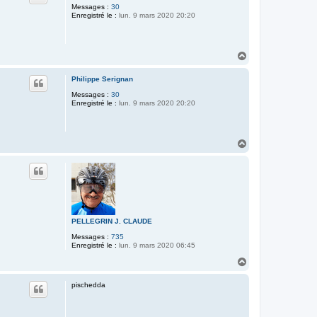
Messages :
30
Enregistré le :
lun. 9 mars 2020 20:20
H
a
u
Philippe Serignan
t
Messages :
30
Enregistré le :
lun. 9 mars 2020 20:20
H
a
u
t
PELLEGRIN J. CLAUDE
Messages :
735
Enregistré le :
lun. 9 mars 2020 06:45
H
a
u
pischedda
t