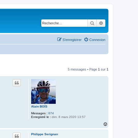
Rechercher
Recherche avancé
S’enregistrer
Connexion
5 messages • Page
1
sur
1
Alain BOÏS
Messages :
674
Enregistré le :
dim. 8 mars 2020 13:57
H
a
u
Philippe Serignan
t