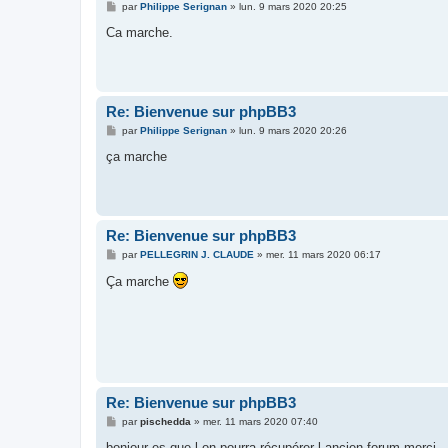
M
par
Philippe Serignan
»
lun. 9 mars 2020 20:25
e
s
Ca marche.
s
a
g
e
Re: Bienvenue sur phpBB3
M
par
Philippe Serignan
»
lun. 9 mars 2020 20:26
e
s
ça marche
s
a
g
e
Re: Bienvenue sur phpBB3
M
par
PELLEGRIN J. CLAUDE
»
mer. 11 mars 2020 06:17
e
s
Ça marche
s
a
g
e
Re: Bienvenue sur phpBB3
M
par
pischedda
»
mer. 11 mars 2020 07:40
e
s
bonjour es que l on pourra récupérer l ancien forum merci