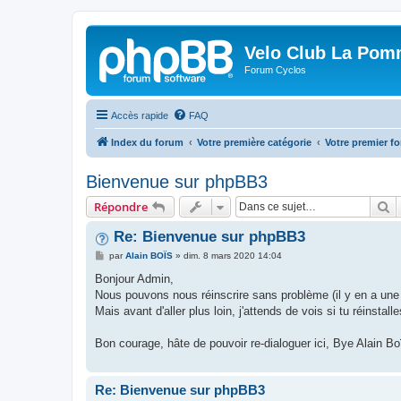
Velo Club La Pom
Forum Cyclos
Accès rapide
FAQ
Index du forum
Votre première catégorie
Votre premier f
Bienvenue sur phpBB3
R
Répondre
Re: Bienvenue sur phpBB3
M
par
Alain BOÏS
»
dim. 8 mars 2020 14:04
e
s
Bonjour Admin,
s
Nous pouvons nous réinscrire sans problème (il y en a une v
a
g
Mais avant d'aller plus loin, j'attends de vois si tu réinstall
e
Bon courage, hâte de pouvoir re-dialoguer ici, Bye Alain Bo
Re: Bienvenue sur phpBB3