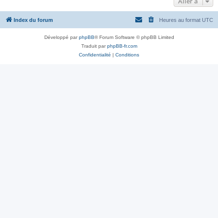
Aller à
Index du forum
Heures au format
UTC
Développé par
phpBB
® Forum Software © phpBB Limited
Traduit par
phpBB-fr.com
Confidentialité
|
Conditions