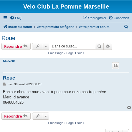
Velo Club La Pomme Marseille
FAQ
S’enregistrer
Connexion
R
Index du forum
Votre première catégorie
Votre premier forum
e
Roue
c
Rechercher
Recherche 
Répondre
h
1 message • Page
1
sur
1
e
Sauveur
r
c
h
Roue
e
M
mar. 30 août 2022 08:28
e
r
s
Bonjour cherche roue avant à pneu pour enzo pas trop chère
s
Merci d avance
a
g
0648084525
e
Répondre
1 message • Page
1
sur
1