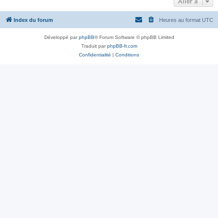
Aller à
Index du forum
Heures au format
UTC
Développé par
phpBB
® Forum Software © phpBB Limited
Traduit par
phpBB-fr.com
Confidentialité
|
Conditions