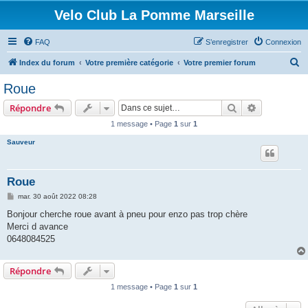
Velo Club La Pomme Marseille
FAQ
S’enregistrer
Connexion
R
Index du forum
Votre première catégorie
Votre premier forum
e
Roue
c
Rechercher
Recherche 
Répondre
h
1 message • Page
1
sur
1
e
Sauveur
r
c
h
Roue
e
M
mar. 30 août 2022 08:28
e
r
s
Bonjour cherche roue avant à pneu pour enzo pas trop chère
s
Merci d avance
a
g
0648084525
e
Répondre
1 message • Page
1
sur
1