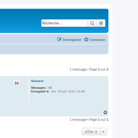
Rechercher
Recherche avancé
S’enregistrer
Connexion
1 message • Page
1
sur
1
Sauveur
Messages :
45
Enregistré le :
lun. 26 juil. 2021 14:48
H
a
1 message • Page
1
sur
1
u
t
Aller à