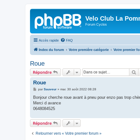
Velo Club La Pom
Forum Cyclos
Accès rapide
FAQ
Index du forum
Votre première catégorie
Votre premier f
Roue
R
Répondre
Roue
M
par
Sauveur
»
mar. 30 août 2022 08:28
e
s
Bonjour cherche roue avant à pneu pour enzo pas trop chè
s
Merci d avance
a
g
0648084525
e
Répondre
Retourner vers « Votre premier forum »