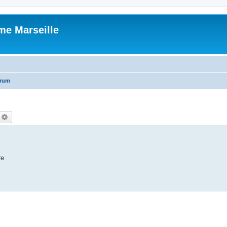
me Marseille
orum
echercher
Recherche avancée
re