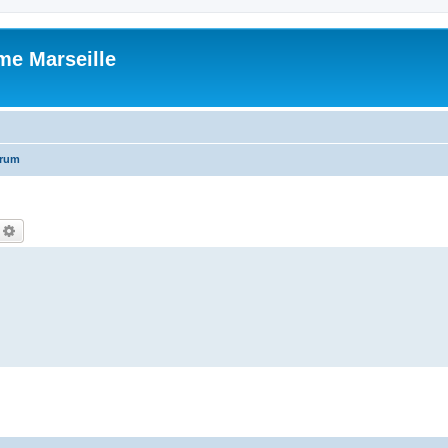
me Marseille
orum
echercher
Recherche avancée