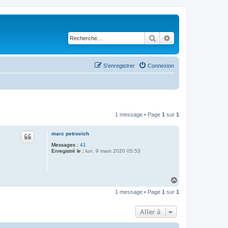
Rechercher
Recherche avancé
S’enregistrer
Connexion
1 message • Page
1
sur
1
marc petrovich
Messages :
41
Enregistré le :
lun. 9 mars 2020 05:53
H
a
1 message • Page
1
sur
1
u
t
Aller à