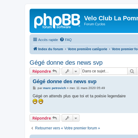
Velo Club La Pom
Forum Cyclos
Accès rapide
FAQ
Index du forum
Votre première catégorie
Votre premier f
Gégé donne des news svp
R
Répondre
Gégé donne des news svp
M
par
marc petrovich
»
mer. 11 mars 2020 05:49
e
s
Gégé on attends plus que toi et ta poésie legendaire
s
a
g
e
Répondre
Retourner vers « Votre premier forum »