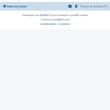
Index du forum
Heures au format
UTC
Développé par
phpBB
® Forum Software © phpBB Limited
Traduit par
phpBB-fr.com
Confidentialité
|
Conditions