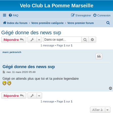
Velo Club La Pomme Marseille
FAQ
S’enregistrer
Connexion
R
Index du forum
Votre première catégorie
Votre premier forum
e
Gégé donne des news svp
c
Rechercher
Recherche 
Répondre
h
1 message • Page
1
sur
1
e
marc petrovich
r
c
h
Gégé donne des news svp
e
M
mer. 11 mars 2020 05:49
e
r
s
Gégé on attends plus que toi et ta poésie legendaire
s
a
g
e
Répondre
1 message • Page
1
sur
1
Aller à