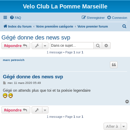
Velo Club La Pomme Marseille
FAQ
S’enregistrer
Connexion
R
Index du forum
Votre première catégorie
Votre premier forum
e
Gégé donne des news svp
c
Rechercher
Recherche 
Répondre
h
1 message • Page
1
sur
1
e
marc petrovich
r
c
h
Gégé donne des news svp
e
M
mer. 11 mars 2020 05:49
e
r
s
Gégé on attends plus que toi et ta poésie legendaire
s
a
g
e
Répondre
1 message • Page
1
sur
1
Aller à