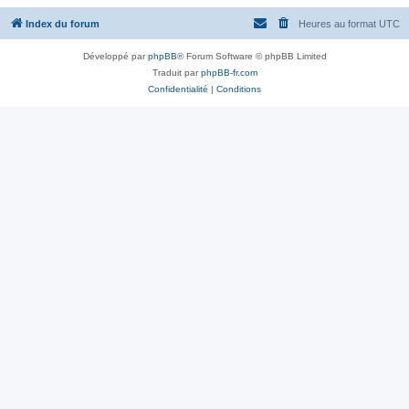
Index du forum
Heures au format
UTC
Développé par
phpBB
® Forum Software © phpBB Limited
Traduit par
phpBB-fr.com
Confidentialité
|
Conditions