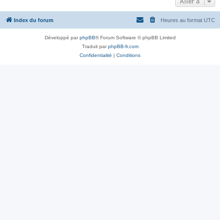
Aller à
Index du forum
Heures au format
UTC
Développé par
phpBB
® Forum Software © phpBB Limited
Traduit par
phpBB-fr.com
Confidentialité
|
Conditions