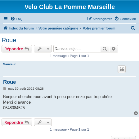
Velo Club La Pomme Marseille
FAQ
S’enregistrer
Connexion
R
Index du forum
Votre première catégorie
Votre premier forum
e
Roue
c
Rechercher
Recherche 
Répondre
h
1 message • Page
1
sur
1
e
Sauveur
r
c
h
Roue
e
M
mar. 30 août 2022 08:28
e
r
s
Bonjour cherche roue avant à pneu pour enzo pas trop chère
s
Merci d avance
a
g
0648084525
e
Répondre
1 message • Page
1
sur
1