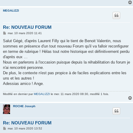
MEGALIZZI
Re: NOUVEAU FORUM
M
mar. 10 mars 2020 11:41
e
s
Salut Gégé, d'après Laurent Filly qui le tient de Benoit Valentin, nous
s
sommes en présence d'un tout nouveau Forum qu'il va falloir reconfigurer
a
g
en terme de rubrique ! Hélas tout notre historique est définitivement perdu
e
d'après eux …
Nous en parlerons à l'occasion puisque depuis la réhabilitation du forum je
n'ai rencontré personne.
De plus, le contexte n'est pas propice à de faciles explications entre les
uns et les autres !
Adessias amico ! Ange.
Modifié en dernier par
MEGALIZZI
le mer. 11 mars 2020 08:30, modifié 1 fois.
ROCHE Joseph
Re: NOUVEAU FORUM
M
mar. 10 mars 2020 13:52
e