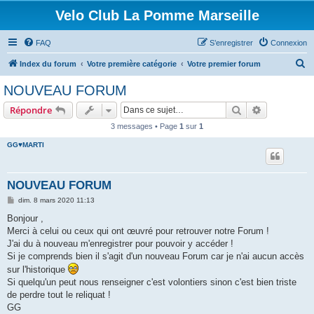
Velo Club La Pomme Marseille
FAQ
S’enregistrer
Connexion
R
Index du forum
Votre première catégorie
Votre premier forum
e
NOUVEAU FORUM
c
Rechercher
Recherche 
Répondre
h
3 messages • Page
1
sur
1
e
GG♥MARTI
r
c
h
NOUVEAU FORUM
e
M
dim. 8 mars 2020 11:13
e
r
s
Bonjour ,
s
Merci à celui ou ceux qui ont œuvré pour retrouver notre Forum !
a
g
J'ai du à nouveau m'enregistrer pour pouvoir y accéder !
e
Si je comprends bien il s'agit d'un nouveau Forum car je n'ai aucun accès
sur l'historique
Si quelqu'un peut nous renseigner c'est volontiers sinon c'est bien triste
de perdre tout le reliquat !
GG