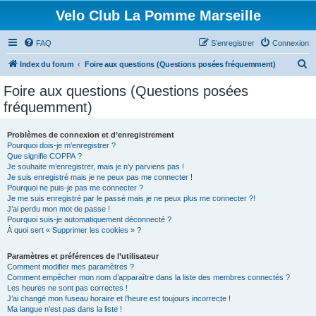
Velo Club La Pomme Marseille
FAQ
S’enregistrer
Connexion
R
Index du forum
Foire aux questions (Questions posées fréquemment)
e
Foire aux questions (Questions posées
c
fréquemment)
h
e
Problèmes de connexion et d’enregistrement
Pourquoi dois-je m’enregistrer ?
r
Que signifie COPPA ?
c
Je souhaite m’enregistrer, mais je n’y parviens pas !
Je suis enregistré mais je ne peux pas me connecter !
h
Pourquoi ne puis-je pas me connecter ?
Je me suis enregistré par le passé mais je ne peux plus me connecter ?!
e
J’ai perdu mon mot de passe !
r
Pourquoi suis-je automatiquement déconnecté ?
À quoi sert « Supprimer les cookies » ?
Paramètres et préférences de l’utilisateur
Comment modifier mes paramètres ?
Comment empêcher mon nom d’apparaître dans la liste des membres connectés ?
Les heures ne sont pas correctes !
J’ai changé mon fuseau horaire et l’heure est toujours incorrecte !
Ma langue n’est pas dans la liste !