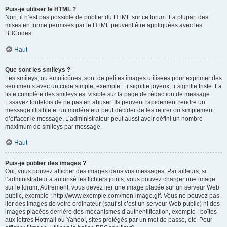
Puis-je utiliser le HTML ?
Non, il n’est pas possible de publier du HTML sur ce forum. La plupart des
mises en forme permises par le HTML peuvent être appliquées avec les
BBCodes.
Haut
Que sont les smileys ?
Les smileys, ou émoticônes, sont de petites images utilisées pour exprimer des
sentiments avec un code simple, exemple : :) signifie joyeux, :( signifie triste. La
liste complète des smileys est visible sur la page de rédaction de message.
Essayez toutefois de ne pas en abuser. Ils peuvent rapidement rendre un
message illisible et un modérateur peut décider de les retirer ou simplement
d’effacer le message. L’administrateur peut aussi avoir défini un nombre
maximum de smileys par message.
Haut
Puis-je publier des images ?
Oui, vous pouvez afficher des images dans vos messages. Par ailleurs, si
l’administrateur a autorisé les fichiers joints, vous pouvez charger une image
sur le forum. Autrement, vous devez lier une image placée sur un serveur Web
public, exemple : http://www.exemple.com/mon-image.gif. Vous ne pouvez pas
lier des images de votre ordinateur (sauf si c’est un serveur Web public) ni des
images placées derrière des mécanismes d’authentification, exemple : boîtes
aux lettres Hotmail ou Yahoo!, sites protégés par un mot de passe, etc. Pour