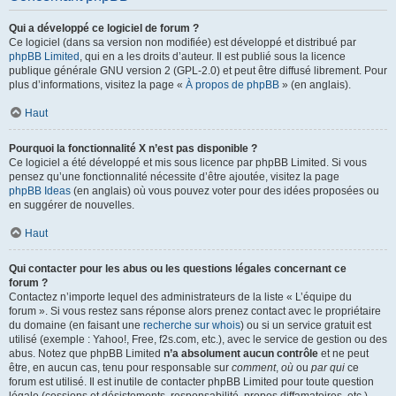
Qui a développé ce logiciel de forum ?
Ce logiciel (dans sa version non modifiée) est développé et distribué par
phpBB Limited
, qui en a les droits d’auteur. Il est publié sous la licence
publique générale GNU version 2 (GPL-2.0) et peut être diffusé librement. Pour
plus d’informations, visitez la page «
À propos de phpBB
» (en anglais).
Haut
Pourquoi la fonctionnalité X n’est pas disponible ?
Ce logiciel a été développé et mis sous licence par phpBB Limited. Si vous
pensez qu’une fonctionnalité nécessite d’être ajoutée, visitez la page
phpBB Ideas
(en anglais) où vous pouvez voter pour des idées proposées ou
en suggérer de nouvelles.
Haut
Qui contacter pour les abus ou les questions légales concernant ce
forum ?
Contactez n’importe lequel des administrateurs de la liste « L’équipe du
forum ». Si vous restez sans réponse alors prenez contact avec le propriétaire
du domaine (en faisant une
recherche sur whois
) ou si un service gratuit est
utilisé (exemple : Yahoo!, Free, f2s.com, etc.), avec le service de gestion ou des
abus. Notez que phpBB Limited
n’a absolument aucun contrôle
et ne peut
être, en aucun cas, tenu pour responsable sur
comment
,
où
ou
par qui
ce
forum est utilisé. Il est inutile de contacter phpBB Limited pour toute question