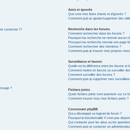
Amis et ignorés
Que sont mes listes d’amis et d’ignorés ?
?
Comment puis-je ajouter/supprimer des utilis
Recherche dans les forums
e connecter !?
Comment rechercher dans les forums ?
Pourquoi ma recherche ne renvoie aucun ré
Pourquoi ma recherche renvoie une page bl
Comment rechercher des membres ?
Comment puis-je trouver mes propres mess
Surveillance et favoris
Quelle est la différence entre les favoris et l
Comment mettre en favoris ou surveiller des
Comment surveiller des forums ?
Comment puis-je supprimer mes surveillanc
message ?
Fichiers joints
Quels fichiers joints sont autorisés sur ce f
Comment trouver tous mes fichiers joints ?
Concernant phpBB
Qui a développé ce logiciel de forum ?
Pourquoi la fonctionnalité X n’est pas dispon
Qui contacter pour les abus ou les questio
Comment puis-je contacter un administrateu