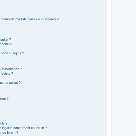
ateurs de ma liste d’amis ou d’ignorés ?
sultat ?
anche ?!
ages et sujets ?
a surveillance ?
 sujets ?
es de sujets ?
orum ?
ible ?
ns légales concernant ce forum ?
r du forum ?