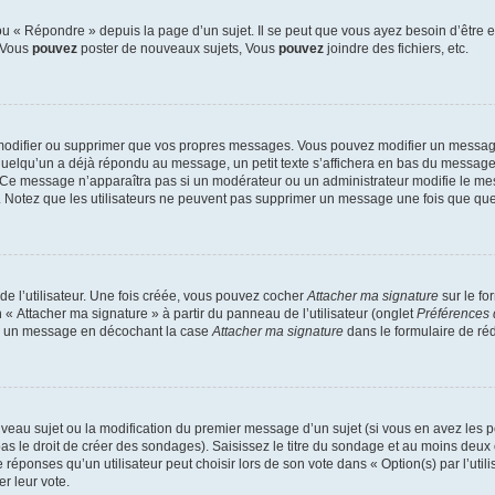
 « Répondre » depuis la page d’un sujet. Il se peut que vous ayez besoin d’être e
: Vous
pouvez
poster de nouveaux sujets, Vous
pouvez
joindre des fichiers, etc.
modifier ou supprimer que vos propres messages. Vous pouvez modifier un message
lqu’un a déjà répondu au message, un petit texte s’affichera en bas du message ind
n. Ce message n’apparaîtra pas si un modérateur ou un administrateur modifie le mes
ive. Notez que les utilisateurs ne peuvent pas supprimer un message une fois que qu
e l’utilisateur. Une fois créée, vous pouvez cocher
Attacher ma signature
sur le fo
 « Attacher ma signature » à partir du panneau de l’utilisateur (onglet
Préférences 
 à un message en décochant la case
Attacher ma signature
dans le formulaire de ré
ouveau sujet ou la modification du premier message d’un sujet (si vous en avez les p
 le droit de créer des sondages). Saisissez le titre du sondage et au moins deux o
onses qu’un utilisateur peut choisir lors de son vote dans « Option(s) par l’utilis
er leur vote.