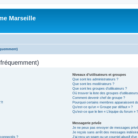
me Marseille
réquemment)
s fréquemment)
Niveaux d’utilisateurs et groupes
Que sont les administrateurs ?
Que sont les modérateurs ?
Que sont les groupes d’utilisateurs ?
Où trouver la liste des groupes d’utilisateur
Comment devenir chef de groupe ?
 ?!
Pourquoi certains membres apparaissent dan
Qu’est-ce qu’un « Groupe par défaut » ?
Qu’est-ce que le lien « L’équipe du forum » 
Messagerie privée
Je ne peux pas envoyer de messages privé
Je reçois sans arrêt des messages indésira
 connectés ?
J’ai reçu un spam ou un courriel abusif d’u