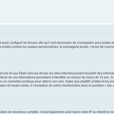
t avoir configuré les forums afin qu’il soit nécessaire de s’enregistrer pour poster
x invités comme les avatars personnalisés, la messagerie privée, l’envoi de courri
t une loi aux États-Unis qui dit que les sites Internet pouvant recueillir des infor
ollecte de ces informations permettant d’identifier un mineur de moins de 13 ans. S
tez un conseiller juridique pour obtenir son avis. Notez que phpBB Limited et les pr
gales de toutes sortes, à l’exception de celles mentionnées dans la question « Qui
réation de nouveaux comptes. Il peut également avoir banni votre IP ou interdit le no