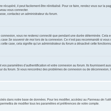
 récupéré, il peut facilement être réinitialisé. Pour ce faire, rendez vous sur la p
uveau vous connecter.
passe, contactez un administrateur du forum.
e connexion, vous ne resterez connecté que pendant une durée déterminée. Cela em
la case
Se souvenir de moi
lors de la connexion. Ce n’est pas recommandé si vous u
s cette case, cela signifie qu’un administrateur du forum a désactivé cette fonctionna
os paramètres d’authentification et votre connexion au forum. Ils fournissent aussi
teur du forum. Si vous rencontrez des problèmes de connexion ou de déconnexion, l
ockés dans notre base de données. Pour les modifier, accédez au
Panneau de l’util
 permettra de modifier tous les paramètres et préférences de votre compte.