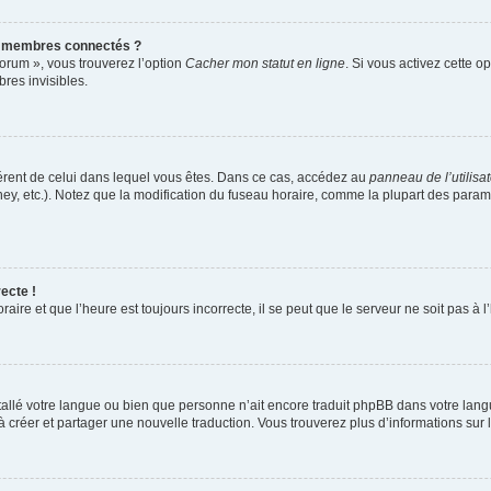
s membres connectés ?
forum », vous trouverez l’option
Cacher mon statut en ligne
. Si vous activez cette o
es invisibles.
ifférent de celui dans lequel vous êtes. Dans ce cas, accédez au
panneau de l’utilisa
ney, etc.). Notez que la modification du fuseau horaire, comme la plupart des para
ecte !
aire et que l’heure est toujours incorrecte, il se peut que le serveur ne soit pas à
installé votre langue ou bien que personne n’ait encore traduit phpBB dans votre l
s à créer et partager une nouvelle traduction. Vous trouverez plus d’informations sur l