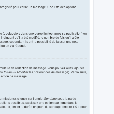
nregistré pour écrire un message. Une liste des options
 (quelquefois dans une durée limitée après sa publication) en
iquant qu’il a été modifié, le nombre de fois qu’il a été
sage, cependant ils ont la possibilité de laisser une note
elqu’un y a répondu.
rmulaire de rédaction de message. Vous pouvez aussi ajouter
du forum --> Modifier les préférences de message
). Par la suite,
daction de message.
ermissions), cliquez sur l’onglet
Sondage
sous la partie
ptions possibles, saisissez une option par ligne dans le
ateur », limiter la durée en jours du sondage (mettre « 0 » pour