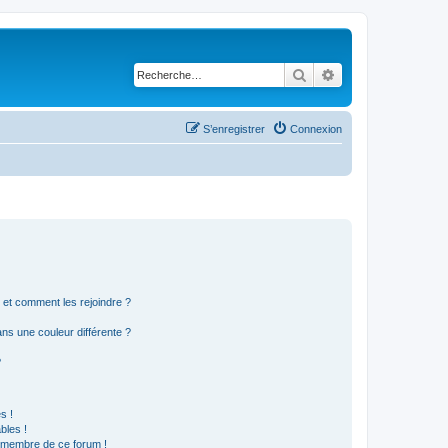
Rechercher
Recherche avancé
S’enregistrer
Connexion
s et comment les rejoindre ?
s une couleur différente ?
?
s !
bles !
n membre de ce forum !