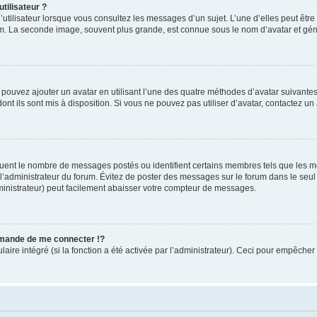
tilisateur ?
utilisateur lorsque vous consultez les messages d’un sujet. L’une d’elles peut êtr
rum. La seconde image, souvent plus grande, est connue sous le nom d’avatar et 
s pouvez ajouter un avatar en utilisant l’une des quatre méthodes d’avatar suivantes 
ont ils sont mis à disposition. Si vous ne pouvez pas utiliser d’avatar, contactez un
iquent le nombre de messages postés ou identifient certains membres tels que les 
ar l’administrateur du forum. Évitez de poster des messages sur le forum dans le seu
ministrateur) peut facilement abaisser votre compteur de messages.
mande de me connecter !?
re intégré (si la fonction a été activée par l’administrateur). Ceci pour empêcher l’u