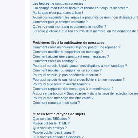
Les heures ne sont pas correctes !
J’ai changé mon fuseau horaire et l’heure est toujours incorrecte !
Ma langue n’est pas dans la liste !
A quoi correspondent les images à proximité de mon nom d’utilisateur 
Comment puis-je afficher un avatar ?
Qu’est-ce que mon rang et comment le modifier ?
Lorsque je clique sur le lien
courriel
d’un membre, on me demande de m
Problèmes liés à la publication de messages
Comment créer un nouveau sujet ou poster une réponse ?
Comment modifier ou supprimer un message ?
Comment ajouter une signature à mes messages ?
Comment créer un sondage ?
Pourquoi ne puis-je pas ajouter plus d’options à mon sondage ?
Comment modifier ou supprimer un sondage ?
Pourquoi ne puis-je pas accéder à un forum ?
Pourquoi ne puis-je pas joindre des fichiers à mon message ?
Pourquoi ai-je reçu un avertissement ?
Comment rapporter des messages à un modérateur ?
À quoi sert le bouton « Sauvegarder » dans la page de rédaction de 
Pourquoi mon message doit être validé ?
Comment remonter mon sujet ?
Mise en forme et types de sujets
Que sont les BBCodes ?
Puis-je utiliser le HTML ?
Que sont les smileys ?
Puis-je publier des images ?
Que sont les annonces globales ?