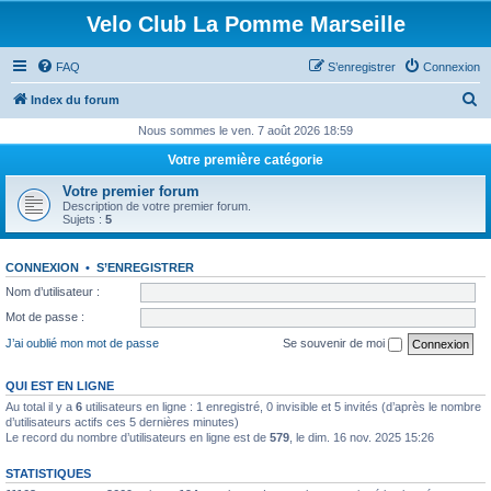
Velo Club La Pomme Marseille
FAQ
S’enregistrer
Connexion
R
Index du forum
e
Nous sommes le ven. 7 août 2026 18:59
c
Votre première catégorie
h
Votre premier forum
e
Description de votre premier forum.
Sujets :
5
r
c
CONNEXION
•
S’ENREGISTRER
h
Nom d’utilisateur :
e
Mot de passe :
r
J’ai oublié mon mot de passe
Se souvenir de moi
QUI EST EN LIGNE
Au total il y a
6
utilisateurs en ligne : 1 enregistré, 0 invisible et 5 invités (d’après le nombre
d’utilisateurs actifs ces 5 dernières minutes)
Le record du nombre d’utilisateurs en ligne est de
579
, le dim. 16 nov. 2025 15:26
STATISTIQUES