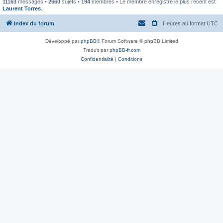
11163
messages •
2660
sujets •
194
membres • Le membre enregistré le plus récent est
Laurent Torres
.
Index du forum
Heures au format
UTC
Développé par
phpBB
® Forum Software © phpBB Limited
Traduit par
phpBB-fr.com
Confidentialité
|
Conditions