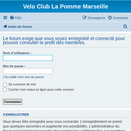
Velo Club La Pomme Marseille
FAQ
S’enregistrer
Connexion
R
Index du forum
e
Le forum exige que vous soyez enregistré et connecté pour
c
pouvoir consulter le profil des membres.
h
Nom d’utilisateur :
e
r
Mot de passe :
c
h
J’ai oublié mon mot de passe
e
Se souvenir de moi
Cacher mon statut en ligne pour cette session
r
S’ENREGISTRER
Vous devez être enregistré pour vous connecter. L’enregistrement ne prend
que quelques secondes et augmente vos possibilités. L’administrateur du
forum peut également accorder des permissions additionnelles aux membres