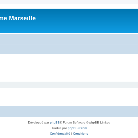
me Marseille
Développé par
phpBB
® Forum Software © phpBB Limited
Traduit par
phpBB-fr.com
Confidentialité
|
Conditions