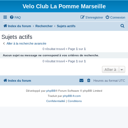
Velo Club La Pomme Marseille
FAQ
S’enregistrer
Connexion
R
Index du forum
Rechercher
Sujets actifs
e
Sujets actifs
c
Aller à la recherche avancée
h
0 résultat trouvé • Page
1
sur
1
e
Aucun sujet ou message ne correspond à vos critères de recherche.
r
0 résultat trouvé • Page
1
sur
1
c
Aller à
h
Index du forum
Heures au format
UTC
e
r
Développé par
phpBB
® Forum Software © phpBB Limited
Traduit par
phpBB-fr.com
Confidentialité
|
Conditions