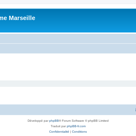
me Marseille
Développé par
phpBB
® Forum Software © phpBB Limited
Traduit par
phpBB-fr.com
Confidentialité
|
Conditions