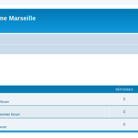
me Marseille
RÉPONSES
0
 forum
0
premier forum
0
forum