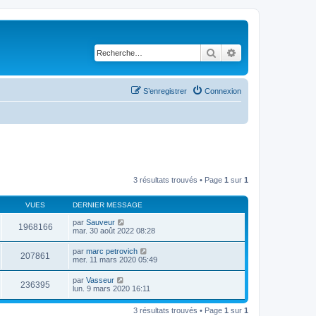
Rechercher
Recherche avancé
S’enregistrer
Connexion
3 résultats trouvés • Page
1
sur
1
VUES
DERNIER MESSAGE
par
Sauveur
1968166
mar. 30 août 2022 08:28
par
marc petrovich
207861
mer. 11 mars 2020 05:49
par
Vasseur
236395
lun. 9 mars 2020 16:11
3 résultats trouvés • Page
1
sur
1