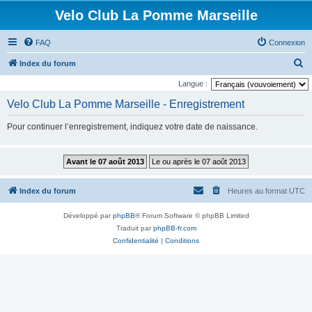
Velo Club La Pomme Marseille
FAQ
Connexion
R
Index du forum
e
Langue :
c
Velo Club La Pomme Marseille - Enregistrement
h
Pour continuer l’enregistrement, indiquez votre date de naissance.
e
r
c
h
Index du forum
Heures au format
UTC
e
r
Développé par
phpBB
® Forum Software © phpBB Limited
Traduit par
phpBB-fr.com
Confidentialité
|
Conditions