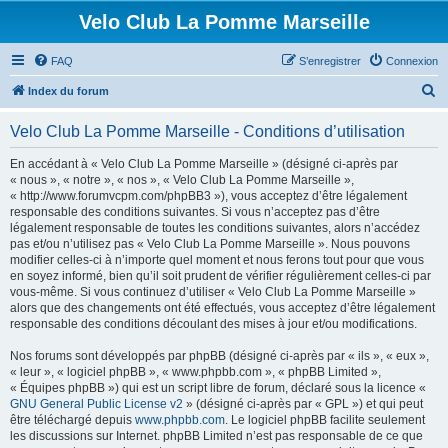
Velo Club La Pomme Marseille
FAQ
S’enregistrer
Connexion
R
Index du forum
e
Velo Club La Pomme Marseille - Conditions d’utilisation
c
h
En accédant à « Velo Club La Pomme Marseille » (désigné ci-après par
« nous », « notre », « nos », « Velo Club La Pomme Marseille »,
e
« http://www.forumvcpm.com/phpBB3 »), vous acceptez d’être légalement
r
responsable des conditions suivantes. Si vous n’acceptez pas d’être
légalement responsable de toutes les conditions suivantes, alors n’accédez
c
pas et/ou n’utilisez pas « Velo Club La Pomme Marseille ». Nous pouvons
h
modifier celles-ci à n’importe quel moment et nous ferons tout pour que vous
en soyez informé, bien qu’il soit prudent de vérifier régulièrement celles-ci par
e
vous-même. Si vous continuez d’utiliser « Velo Club La Pomme Marseille »
r
alors que des changements ont été effectués, vous acceptez d’être légalement
responsable des conditions découlant des mises à jour et/ou modifications.
Nos forums sont développés par phpBB (désigné ci-après par « ils », « eux »,
« leur », « logiciel phpBB », « www.phpbb.com », « phpBB Limited »,
« Équipes phpBB ») qui est un script libre de forum, déclaré sous la licence «
GNU General Public License v2
» (désigné ci-après par « GPL ») et qui peut
être téléchargé depuis
www.phpbb.com
. Le logiciel phpBB facilite seulement
les discussions sur Internet. phpBB Limited n’est pas responsable de ce que