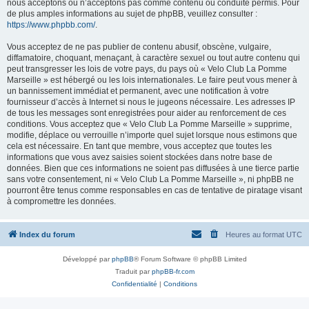
nous acceptons ou n’acceptons pas comme contenu ou conduite permis. Pour
de plus amples informations au sujet de phpBB, veuillez consulter :
https://www.phpbb.com/
.
Vous acceptez de ne pas publier de contenu abusif, obscène, vulgaire,
diffamatoire, choquant, menaçant, à caractère sexuel ou tout autre contenu qui
peut transgresser les lois de votre pays, du pays où « Velo Club La Pomme
Marseille » est hébergé ou les lois internationales. Le faire peut vous mener à
un bannissement immédiat et permanent, avec une notification à votre
fournisseur d’accès à Internet si nous le jugeons nécessaire. Les adresses IP
de tous les messages sont enregistrées pour aider au renforcement de ces
conditions. Vous acceptez que « Velo Club La Pomme Marseille » supprime,
modifie, déplace ou verrouille n’importe quel sujet lorsque nous estimons que
cela est nécessaire. En tant que membre, vous acceptez que toutes les
informations que vous avez saisies soient stockées dans notre base de
données. Bien que ces informations ne soient pas diffusées à une tierce partie
sans votre consentement, ni « Velo Club La Pomme Marseille », ni phpBB ne
pourront être tenus comme responsables en cas de tentative de piratage visant
à compromettre les données.
Index du forum
Heures au format
UTC
Développé par
phpBB
® Forum Software © phpBB Limited
Traduit par
phpBB-fr.com
Confidentialité
|
Conditions